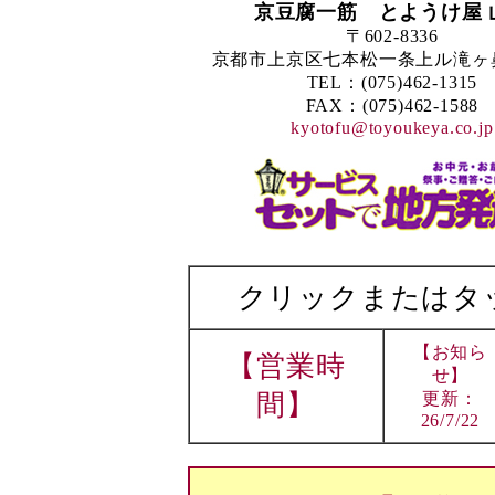
京豆腐一筋 とようけ屋 
〒602-8336
京都市上京区七本松一条上ル滝ヶ鼻町
TEL：(075)462-1315
FAX：(075)462-1588
kyotofu@toyoukeya.co.jp
クリックまたはタ
【お知ら
【営業時
せ】
間】
更新：
26/7/22