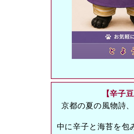
【辛子
京都の夏の風物詩
中に辛子と海苔を包