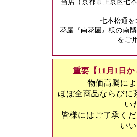
当店（京都市上京区七本
七本松通を
花屋『南花園』様の南隣
をご
重要【11月1日
物価高騰に
ほぼ全商品ならびに
い
皆様にはご了承く
い